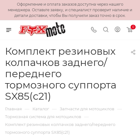
Оформление и оплата заказов доступна через нашего
менеджера. Оставьте заявку, и специалист проверит наличие и
детали доставки, чтобы Вы получили заказ точно в срок.
0
Комплект резиновых
колпачков заднего/
переднего
тормозного суппорта
SX85(с21)
—
—
—
Главная
Каталог
Запчасти для мотоциклов
—
Тормозная система для мотоциклов
Комплект резиновых колпачков заднего/переднего
тормозного суппорта SX85(с21)