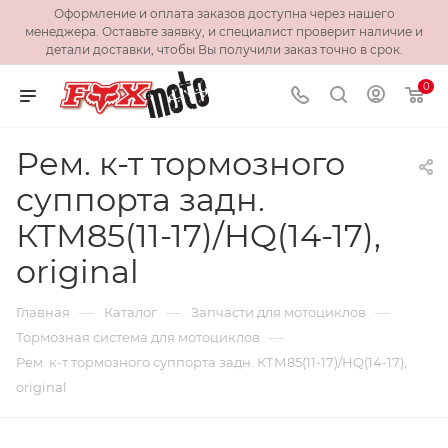
Оформление и оплата заказов доступна через нашего
менеджера. Оставьте заявку, и специалист проверит наличие и
детали доставки, чтобы Вы получили заказ точно в срок.
0
Рем. к-т тормозного
суппорта задн.
КТМ85(11-17)/HQ(14-17),
original
—
—
—
Главная
Каталог
Запчасти для мотоциклов
—
Тормозная система для мотоциклов
Рем. к-т тормозного суппорта задн. КТМ85(11-17)/HQ(14-17),
original