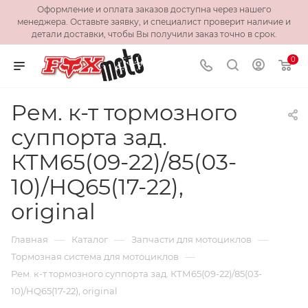
Оформление и оплата заказов доступна через нашего
менеджера. Оставьте заявку, и специалист проверит наличие и
детали доставки, чтобы Вы получили заказ точно в срок.
0
Рем. к-т тормозного
суппорта зад.
КТМ65(09-22)/85(03-
10)/HQ65(17-22),
original
—
—
—
Главная
Каталог
Запчасти для мотоциклов
—
Тормозная система для мотоциклов
Рем. к-т тормозного суппорта зад. КТМ65(09-22)/85(03-
10)/HQ65(17-22), original