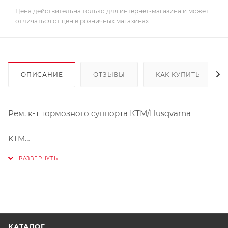
Цена действительна только для интернет-магазина и может
отличаться от цен в розничных магазинах
ОПИСАНИЕ
ОТЗЫВЫ
КАК КУПИТЬ
Рем. к-т тормозного суппорта КТМ/Husqvarna
KTM
SX65 2009-2017
SX85 2003-2010
SX105 2004-2010
Husqvarna
TC65 2017
КАТАЛОГ