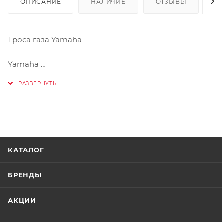
ОПИСАНИЕ
НАЛИЧИЕ
ОТЗЫВЫ
К
Троса газа Yamaha
Yamaha
YZ250 2014-2017
WR250 2015-2016
КАТАЛОГ
БРЕНДЫ
АКЦИИ