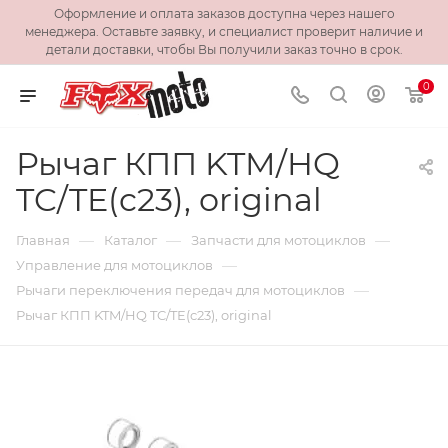
Оформление и оплата заказов доступна через нашего
менеджера. Оставьте заявку, и специалист проверит наличие и
детали доставки, чтобы Вы получили заказ точно в срок.
0
Рычаг КПП KTM/HQ
TC/TE(c23), original
—
—
—
Главная
Каталог
Запчасти для мотоциклов
—
Управление для мотоциклов
—
Рычаги переключения передач для мотоциклов
Рычаг КПП KTM/HQ TC/TE(c23), original