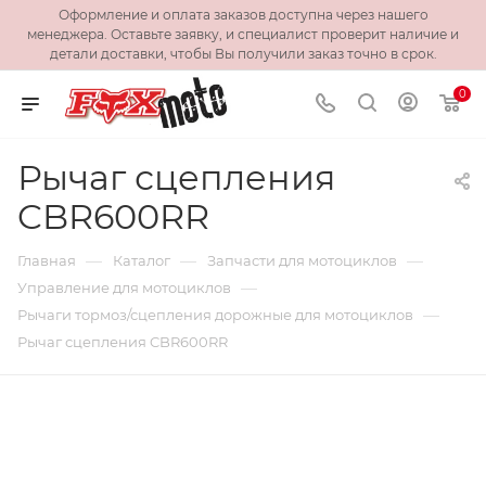
Оформление и оплата заказов доступна через нашего
менеджера. Оставьте заявку, и специалист проверит наличие и
детали доставки, чтобы Вы получили заказ точно в срок.
0
Рычаг сцепления
CBR600RR
—
—
—
Главная
Каталог
Запчасти для мотоциклов
—
Управление для мотоциклов
—
Рычаги тормоз/сцепления дорожные для мотоциклов
Рычаг сцепления CBR600RR