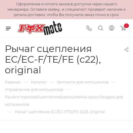
Оформление и оплата заказов доступна через нашего
менеджера. Оставьте заявку, и специалист проверит наличие и
детали доставки, чтобы Вы получили заказ точно в срок.
0
Рычаг сцепления
EC/EC-F/TE/FE (c22),
original
—
—
—
Главная
Каталог
Запчасти для мотоциклов
—
Управление для мотоциклов
Рычаги тормоза/сцепления/кронштейны кросс/эндуро для
мотоциклов
—
Рычаг сцепления EC/EC-F/TE/FE (c22), original