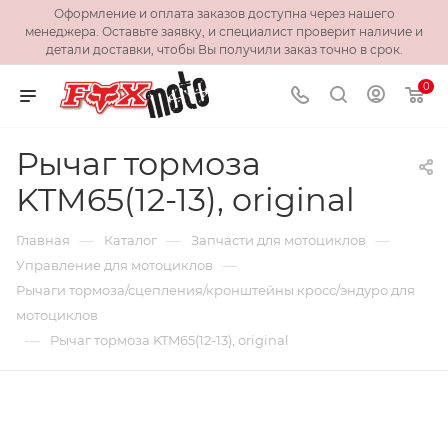
Оформление и оплата заказов доступна через нашего
менеджера. Оставьте заявку, и специалист проверит наличие и
детали доставки, чтобы Вы получили заказ точно в срок.
0
Рычаг тормоза
KTM65(12-13), original
—
—
—
Главная
Каталог
Запчасти для мотоциклов
—
Управление для мотоциклов
Рычаги тормоза/сцепления/кронштейны кросс/эндуро для
мотоциклов
—
Рычаг тормоза KTM65(12-13), original