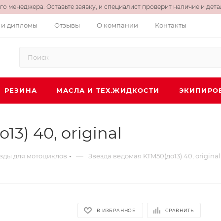
о менеджера. Оставьте заявку, и специалист проверит наличие и детал
 и дипломы
Отзывы
О компании
Контакты
РЕЗИНА
МАСЛА И ТЕХ.ЖИДКОСТИ
ЭКИПИРО
3) 40, original
—
зды для мотоциклов
Звезда ведомая KTM50(до13) 40, original
В ИЗБРАННОЕ
СРАВНИТЬ