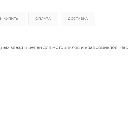
К КУПИТЬ
ОПЛАТА
ДОСТАВКА
одных звезд и цепей для мотоциклов и квадроциклов. На
о высокопрочная легированная сталь, что совместно с
обиться непревзойденной износостойкости и долговечно