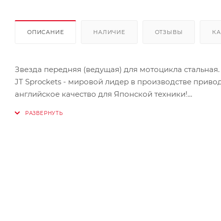
ОПИСАНИЕ
НАЛИЧИЕ
ОТЗЫВЫ
КА
Звезда передняя (ведущая) для мотоцикла стальная.
JT Sprockets - мировой лидер в производстве прив
английское качество для Японской техники!
В производстве звезд JT используется исключительн
множеством этапов контроля качества, позволяет д