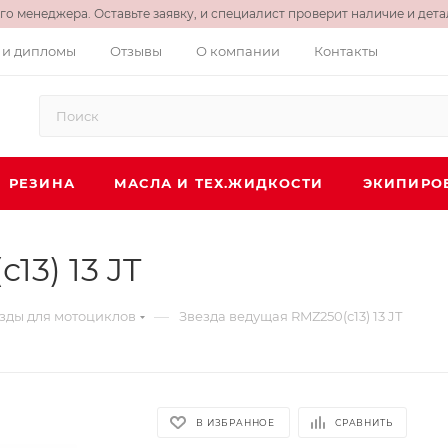
о менеджера. Оставьте заявку, и специалист проверит наличие и детал
 и дипломы
Отзывы
О компании
Контакты
РЕЗИНА
МАСЛА И ТЕХ.ЖИДКОСТИ
ЭКИПИРО
13) 13 JT
—
зды для мотоциклов
Звезда ведущая RMZ250(с13) 13 JT
В ИЗБРАННОЕ
СРАВНИТЬ