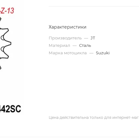
Характеристики
Производитель
—
JT
Материал
—
Сталь
Марка мотоцикла
—
Suzuki
Цена действительна только для интернет-маг