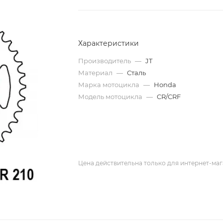
Характеристики
Производитель
—
JT
Материал
—
Сталь
Марка мотоцикла
—
Honda
Модель мотоцикла
—
CR/CRF
Цена действительна только для интернет-маг