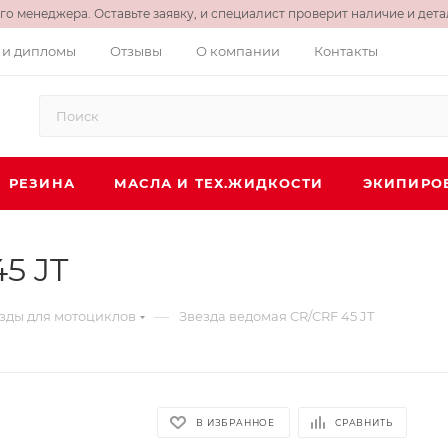
о менеджера. Оставьте заявку, и специалист проверит наличие и детал
 и дипломы
Отзывы
О компании
Контакты
РЕЗИНА
МАСЛА И ТЕХ.ЖИДКОСТИ
ЭКИПИРО
5 JT
—
зды для мотоциклов
Звезда ведомая CR/CRF 45 JT
В ИЗБРАННОЕ
СРАВНИТЬ