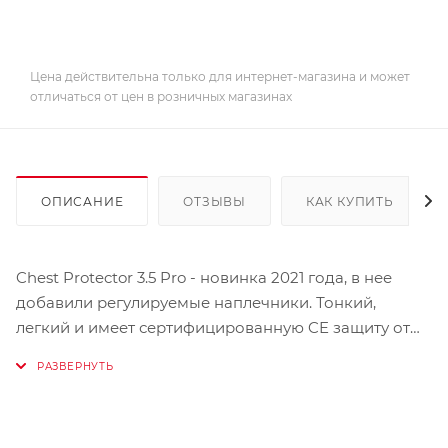
Цена действительна только для интернет-магазина и может
отличаться от цен в розничных магазинах
ОПИСАНИЕ
ОТЗЫВЫ
КАК КУПИТЬ
Chest Protector 3.5 Pro - новинка 2021 года, в нее
добавили регулируемые наплечники. Тонкий,
легкий и имеет сертифицированную CE защиту от
ударов для груди и спины.
Трехмерный многослойный шарнирный дизайн с
несколькими пластинами, который оказывается
удобным, а также вентилируемым и работает с