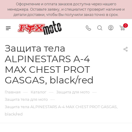
Оформление и оплата заказов доступна через нашего
менеджера. Оставьте заявку, и специалист проверит наличие и
детали доставки, чтобы Вы получили заказ точно в срок.
0
Защита тела
ALPINESTARS A-4
MAX CHEST PROT
GASGAS, black/red
—
—
—
Главная
Каталог
Защита для мото
—
Защита тела для мото
Защита тела ALPINESTARS A-4 MAX CHEST PROT GASGAS,
black/red