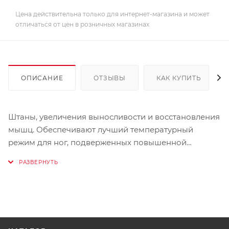
Цена действительна только для интернет-магазина и может
отличаться от цен в розничных магазинах
ОПИСАНИЕ
ОТЗЫВЫ
КАК КУПИТЬ
Штаны, увеличения выносливости и восстановления
мышц. Обеспечивают лучший температурный
режим для ног, подверженных повышенной
нагрузке в спорте и как следствие уменьшают
выработку молочной кислоты.
Дышащий материал
Не стесняет движений
Обеспечивает удобство при использовании
наколенников