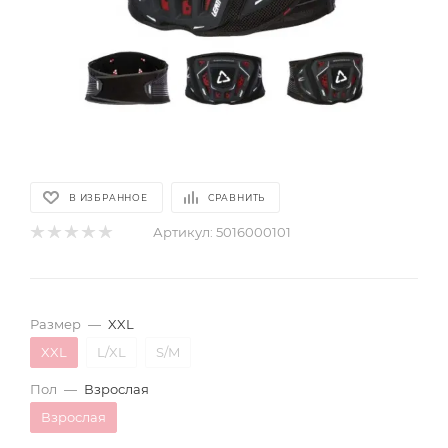
В ИЗБРАННОЕ
СРАВНИТЬ
Артикул:
5016000101
Размер
—
XXL
XXL
L/XL
S/M
Пол
—
Взрослая
Взрослая