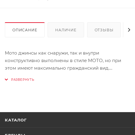
ОПИСАНИЕ
НАЛИЧИЕ
ОТЗЫВЫ
К
Мото джинсы как снаружи, так и внутри
конструктивно выполнены в стиле МОТО, но при
этом имеют максимально гражданский вид.
Возможность монтажа защитных вставок колена
снаружи делает их очень комфортными в
использовании – элементы защиты можно снять,
установить и отрегулировать по высоте, не снимая
штанов.
КАТАЛОГ
Особенности:
- SLIM FIT (плотная посадка по бёдрам)