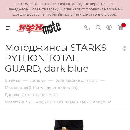
Оформление и оплата заказов доступна через нашего
менеджера. Оставьте заявку, и специалист проверит наличие и
детали доставки, чтобы Вы получили заказ точно в срок.
0
Мотоджинсы STARKS
PYTHON TOTAL
GUARD, dark blue
—
—
—
Главная
Каталог
Экипировка для мото
—
Мотоштаны (Штаны для мотоциклов)
—
Дорожные штаны для мото
Мотоджинсы STARKS PYTHON TOTAL GUARD, dark blue