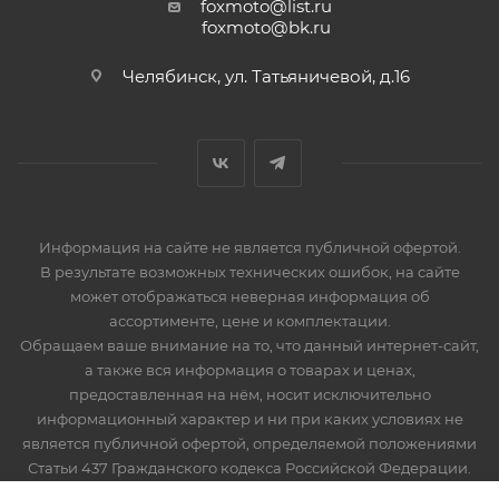
foxmoto@list.ru
foxmoto@bk.ru
Челябинск, ул. Татьяничевой, д.16
Информация на сайте не является публичной офертой.
В результате возможных технических ошибок, на сайте
может отображаться неверная информация об
ассортименте, цене и комплектации.
Обращаем ваше внимание на то, что данный интернет-сайт,
а также вся информация о товарах и ценах,
предоставленная на нём, носит исключительно
информационный характер и ни при каких условиях не
является публичной офертой, определяемой положениями
Статьи 437 Гражданского кодекса Российской Федерации.
Мототехника, запчасти и мотоэкипировка. Продажа,