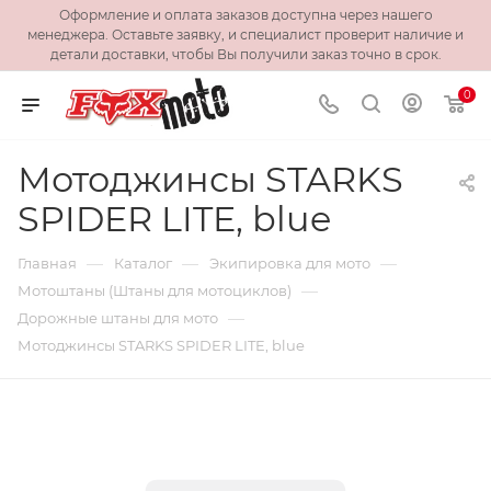
Оформление и оплата заказов доступна через нашего
менеджера. Оставьте заявку, и специалист проверит наличие и
детали доставки, чтобы Вы получили заказ точно в срок.
0
Мотоджинсы STARKS
SPIDER LITE, blue
—
—
—
Главная
Каталог
Экипировка для мото
—
Мотоштаны (Штаны для мотоциклов)
—
Дорожные штаны для мото
Мотоджинсы STARKS SPIDER LITE, blue