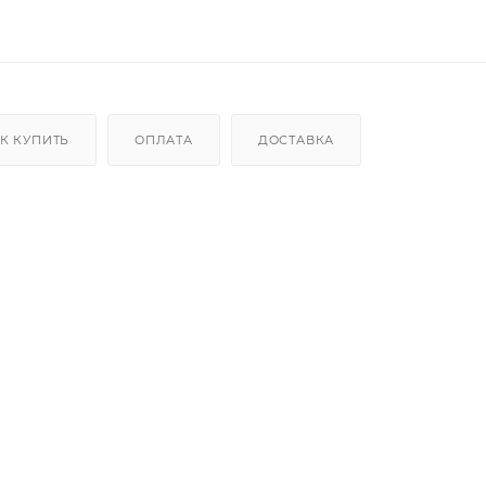
К КУПИТЬ
ОПЛАТА
ДОСТАВКА
ивает улучшенную посадку
ники повышают долговечность
® обеспечивают непревзойденную мобильность