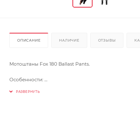
ОПИСАНИЕ
НАЛИЧИЕ
ОТЗЫВЫ
КА
Мотоштаны Fox 180 Ballast Pants.
Особенности:
- Конструкция Rider Attack Position (RAP™) обеспеч
- Термостойкие и износостойкие кожаные наколен
- Тканые зональные эластичные вставки TruMotion