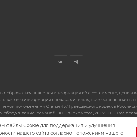
ет отображаться неверная информация об ассортименте, цене и 
а также вся информация о товарах и ценах, предоставленная на
еляемой положениями Статьи 437 Гражданского кодекса Российс
, обслуживание, ремонт.© ООО "Фокс мото" , 2007-2022. Все пра
ем файлы Cookie для поддержания и улучшения
бности нашего сайта согласно положениям нашего