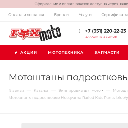
Оформление и оплата заказов доступна через нашег
Оплата и доставка
Бренды
Услуги
Сертификаты
+7 (351) 220-22-23
ЗАКАЗАТЬ ЗВОНОК
АКЦИИ
МОТОТЕХНИКА
ЗАПЧАСТИ
Мотоштаны подростковые 
—
—
—
Главная
Каталог
Экипировка для мото
Мотошт
Мотоштаны подростковые Husqvarna Railed Kids Pants, blue/y