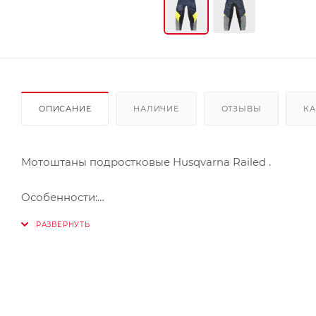
ОПИСАНИЕ
НАЛИЧИЕ
ОТЗЫВЫ
КА
Мотоштаны подростковые Husqvarna Railed .
Особенности:
- Внедорожные брюки для детей
- Сетчатые вставки
- Усилено Cordura ®
- Термостойкая и износостойкая вставка в области к
- Эластичные панели в зонах с интенсивным движе
- 82 % полиэстер / 10 % нейлон / 8 % Кевлар ®