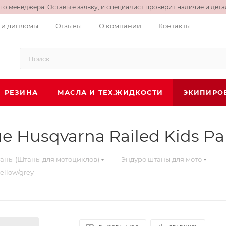
о менеджера. Оставьте заявку, и специалист проверит наличие и детал
 и дипломы
Отзывы
О компании
Контакты
РЕЗИНА
МАСЛА И ТЕХ.ЖИДКОСТИ
ЭКИПИРО
Husqvarna Railed Kids Pant
—
—
аны (Штаны для мотоциклов)
Эндуро штаны для мото
ellow/grey