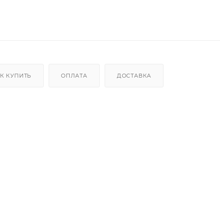
К КУПИТЬ
ОПЛАТА
ДОСТАВКА
олена из кевлара ®
нием