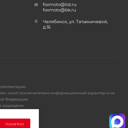
foxmoto@list.ru
foxmoto@bk.ru
Челябинск, ул. Татьяничевой,
д.16
комплектации.
 нём, носит исключительно информационный характер и ни
кой Федерации.
ва защищены.
ПОНЯТНО