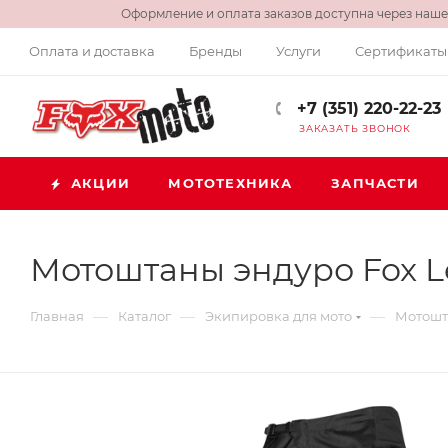
Оформление и оплата заказов доступна через нашег
Оплата и доставка
Бренды
Услуги
Сертификаты
+7 (351) 220-22-23
ЗАКАЗАТЬ ЗВОНОК
АКЦИИ
МОТОТЕХНИКА
ЗАПЧАСТИ
Мотоштаны эндуро Fox Le
—
—
—
Главная
Каталог
Экипировка для мото
Мотошт