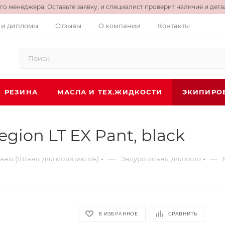
о менеджера. Оставьте заявку, и специалист проверит наличие и детал
 и дипломы
Отзывы
О компании
Контакты
РЕЗИНА
МАСЛА И ТЕХ.ЖИДКОСТИ
ЭКИПИРО
gion LT EX Pant, black
—
—
аны (Штаны для мотоциклов)
Эндуро штаны для мото
В ИЗБРАННОЕ
СРАВНИТЬ