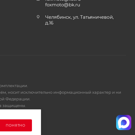
foxmoto@bk.ru
Челябинск, ул. Татьяничевой,
д.16
комплектации.
 нём, носит исключительно информационный характер и ни
кой Федерации.
ва защищены.
ПОНЯТНО