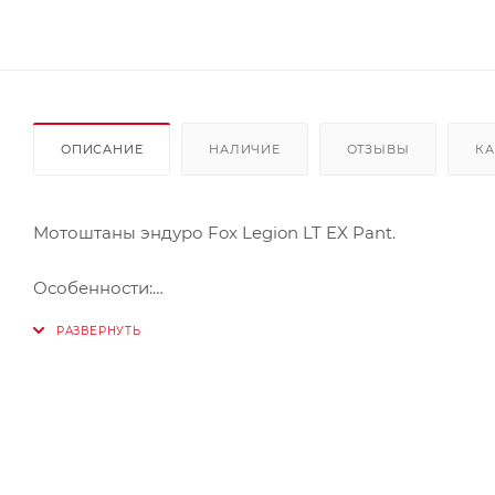
ОПИСАНИЕ
НАЛИЧИЕ
ОТЗЫВЫ
КА
Мотоштаны эндуро Fox Legion LT EX Pant.
Особенности:
- Материал верха: полиэстер 600D
- Две прорези для вентиляции на молниях
- Кожаные накладки на коленях для защиты от исти
- Усиленные тройные швы в критических местах
- Карман на молнии