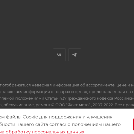
ет отображаться неверная информация об ассортименте, цене и 
а также вся информация о товарах и ценах, предоставленная на
еляемой положениями Статьи 437 Гражданского кодекса Российс
, обслуживание, ремонт.© ООО "Фокс мото" , 2007-2022. Все пра
ем файлы Cookie для поддержания и улучшения
бности нашего сайта согласно положениям нашего
на обработку персональных данных
.