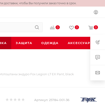
и доставки, чтобы Вы получили заказ точно в срок.
0
0
0
ВКА
ЗАЩИТА
ОДЕЖДА
АКСЕССУАРЫ
Мотоштаны эндуро Fox Legion LT EX Pant, black
Артикул:
25784-001-36