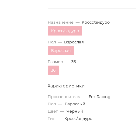
Назначение
—
Кросс/эндуро
Кросс/эндуро
Пол
—
Взрослая
Взрослая
Размер
—
36
36
Характеристики
Производитель
—
Fox Racing
Пол
—
Взрослый
Цвет
—
Черный
Тип
—
Кросс/эндуро