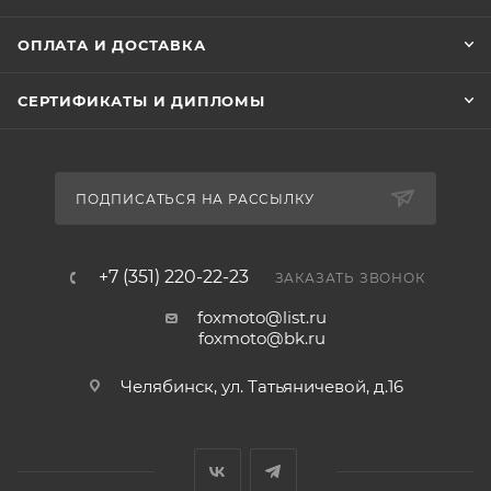
Сзади:Два задних гидравлических амортизатора.
ОПЛАТА И ДОСТАВКА
Размеры
Длина:2 035 мм.
СЕРТИФИКАТЫ И ДИПЛОМЫ
Ширина:765 мм.
Высота:1 115 мм.
Колесная база:1 345 мм.
ПОДПИСАТЬСЯ НА РАССЫЛКУ
Мин. Радиус поворота:2 500 мм.
Дорожный просвет:170 мм.
Масса:125 кг
+7 (351) 220-22-23
ЗАКАЗАТЬ ЗВОНОК
Размер шин
Спереди:90 x90x 17”, 49P - бескамерные
foxmoto@list.ru
foxmoto@bk.ru
Сзади:120/80 x 17”, 61P - бескамерные
Челябинск, ул. Татьяничевой, д.16