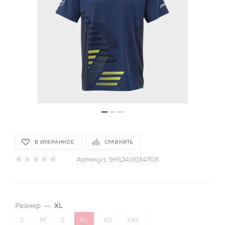
В ИЗБРАННОЕ
СРАВНИТЬ
Артикул:
3HS24003470X
Размер
—
XL
L
M
S
XL
XS
XXL