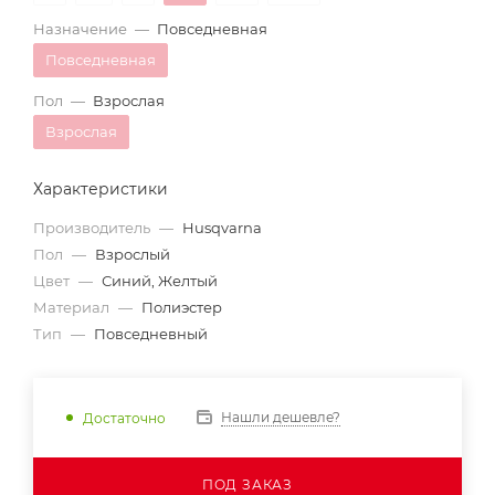
Назначение
—
Повседневная
Повседневная
Пол
—
Взрослая
Взрослая
Характеристики
Производитель
—
Husqvarna
Пол
—
Взрослый
Цвет
—
Синий, Желтый
Материал
—
Полиэстер
Тип
—
Повседневный
Нашли дешевле?
Достаточно
ПОД ЗАКАЗ