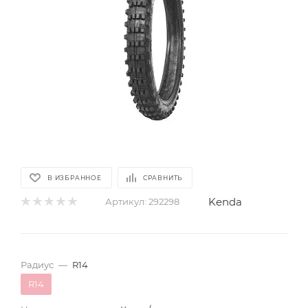
В ИЗБРАННОЕ
СРАВНИТЬ
Kenda
Артикул:
292298
Радиус
—
R14
R14