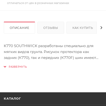
отличаться от цен в розничных магазинах
ОПИСАНИЕ
ОТЗЫВЫ
КАК КУПИТЬ
K770 SOUTHWICK разработаны специально для
мягких видов грунта. Рисунок протектора как
задних (К770), так и передних (К770F) шин имеют
грунтозацепы большой высоты.
Рисунок K770 предназначен для установки на
заднее колесо.
Рисунок K770F предназначен для установки на
КАТАЛОГ
переднее колесо.